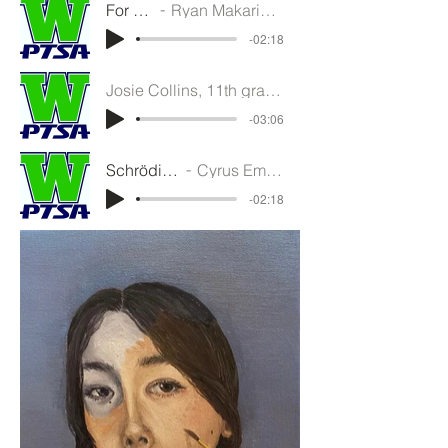
For Sorrow
Ryan Makarian, 11th grade
-02:18
Josie Collins, 11th grade, Music Composition.
-03:06
Schrödinger's Cat
Cyrus Emam, 9th grade
-02:18