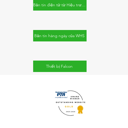
Bản tin điện tử từ Hiệu trưởng
Bản tin hàng ngày của WHS
Thiết bị Falcon
tsa.org
le, WA