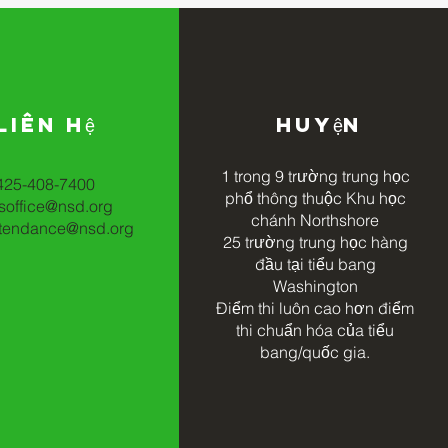
Liên hệ
Huyện
1 trong 9 trường trung học
425-408-7400
phổ thông thuộc
Khu học
soffice@nsd.org
chánh Northshore
tendance@nsd.org
25 trường trung học hàng
đầu tại tiểu bang
Washington
Điểm thi
luôn cao hơn điểm
thi chuẩn hóa của tiểu
bang/quốc gia.