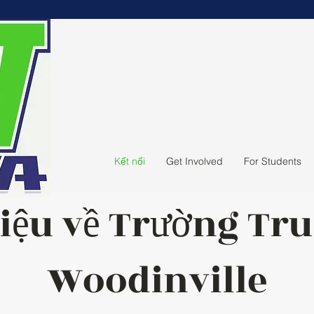
Kết nối
Get Involved
For Students
hiệu về Trường Tr
Woodinville