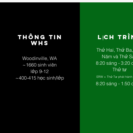
Thông tin
Lịch tr
WHS
Thứ Hai, Thứ Ba
Năm và Thứ S
Woodinville, WA
8:20 sáng - 3:20 
~1660 sinh viên
Thứ tư
lớp 9-12
~400-415 học sinh/lớp
ERW = Thứ Tư phát hành
8:20 sáng - 1:50 