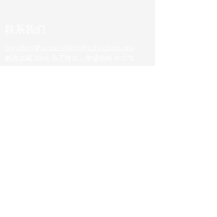
联系我们
president@woodinvillehighschoolptsa.org
邮政信箱 2346 伍丁维尔，华盛顿州 98072
了解学校最新动态
加入我们的 PTSA 社区，参与各种活
动、PTA 会议等。
立即加入
北岸学区及其任何学校均未赞助或认可这些活