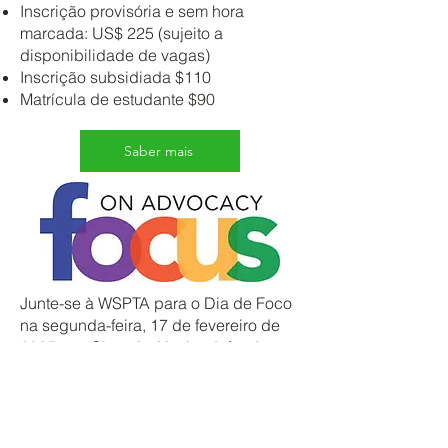
Inscrição provisória e sem hora
marcada: US$ 225 (sujeito a
disponibilidade de vagas)
Inscrição subsidiada $110
Matrícula de estudante $90
Saber mais
Junte-se à WSPTA para o Dia de Foco
na segunda-feira, 17 de fevereiro de
2025, em Olympia. Venha defender a
eliminação das lacunas de
financiamento e garantir a estabilidade
financeira das escolas, além de outras
questões vitais que afetam os