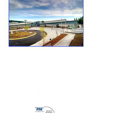
Contate-nos
presidente@woodinvillehighschoolptsa.org
Caixa Postal 2346 Woodinville, WA 98072