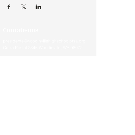
Contate-nos
presidente@woodinvillehighschoolptsa.org
Caixa Postal 2346 Woodinville, WA 98072
Fique por dentro das novidades da
escola
eventos, atividades, reuniões de
pais e mestres e muito mais,