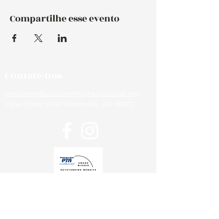
Compartilhe esse evento
Contate-nos
presidente@woodinvillehighschoolptsa.org
Caixa Postal 2346 Woodinville, WA 98072
Fique por dentro das novidades da
escola