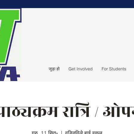
जुड़ा हो
Get Involved
For Students
ठ्यक्रम रात्रि / ओ
गुरु, 11 सित॰
  |  
वुडिनविले हाई स्कूल