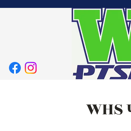
WHS पा