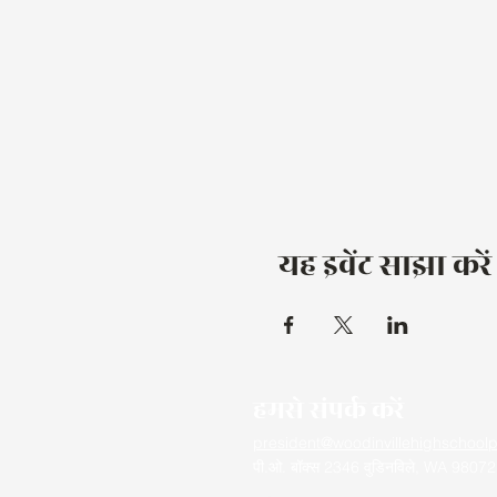
यह इवेंट साझा करें
हमसे संपर्क करें
president@woodinvillehighschoolp
पी.ओ. बॉक्स 2346 वुडिनविले, WA 98072