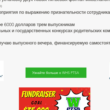
D)
приятия по выражению признательности сотрудникам
ре 6000 долларов трем выпускникам
льных
и государственных конкурсах родительских ко
случаю выпускного вечера, финансируемую самостоя
Узнайте больше о WHS PTSA