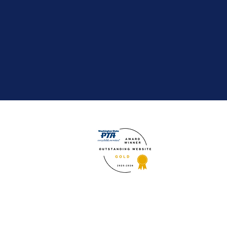
tsa.org
,
либо из его школ не спонсируют и не одобряют эти мероприятия. Округ не н
ьный округ Нортшор освобождается от ответственности за любые иски, прете