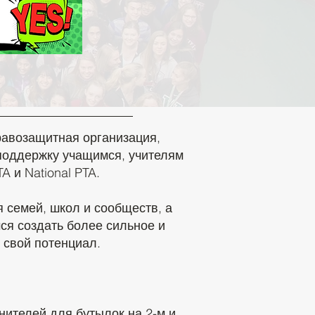
авозащитная организация,
поддержку учащимся, учителям
A и National PTA.
семей, школ и сообществ, а
ся создать более сильное и
 свой потенциал.
нителей для бутылок на 2-м и