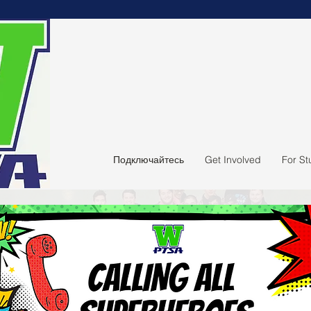
Подключайтесь
Get Involved
For St