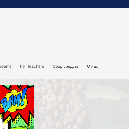
udents
For Teachers
Сбор средств
О нас