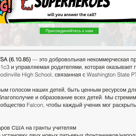
Присоединяйтесь к нам
SA (6.10.85)
— это добровольная некоммерческая пр
1c3 и управляемая родителями, которая оказывает 
dinville High School, связанная с Washington State PT
м голосом наших детей, быть ценным ресурсом для 
 благополучие и образование всех детей. Мы стремим
общество Falcon, чтобы каждый ученик мог раскрыть
аров США на гранты учителям
 установку двух новых питьевых фонтанчиков/напол