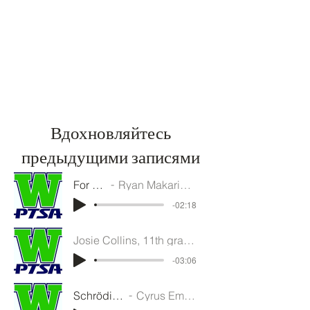
Вдохновляйтесь
предыдущими записями
For Sorrow
Ryan Makarian, 11th grade
-02:18
Josie Collins, 11th grade, Music Composition.
-03:06
Schrödinger's Cat
Cyrus Emam, 9th grade