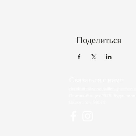
Поделиться
Связаться с нами
president@woodinvillehighschoolp
Почтовый ящик 2346, Вудинвилл
Вашингтон, 98072