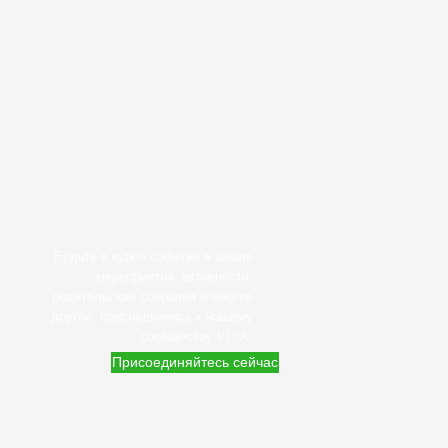
Будьте в курсе событий в школе
мероприятия, активности,
родительские собрания и многое
другое, присоединяясь к нашему
сообществу PTSA.
Присоединяйтесь сейчас