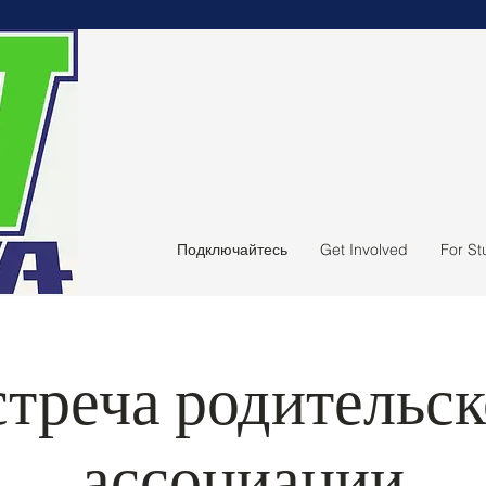
Подключайтесь
Get Involved
For St
треча родительс
ассоциации