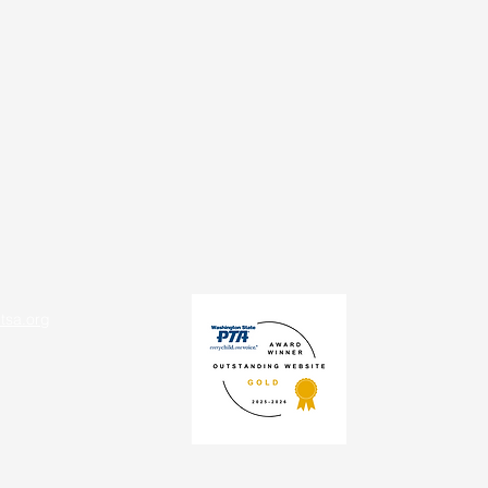
tsa.org
,