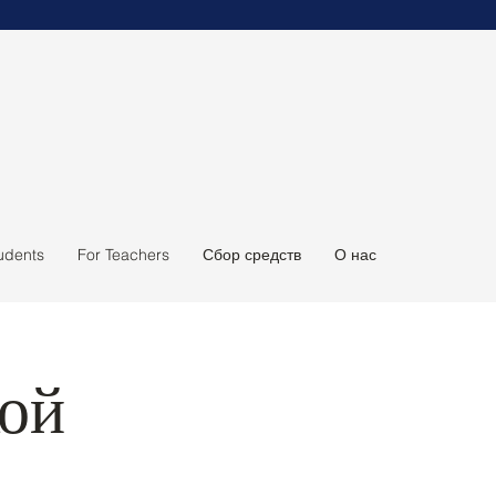
udents
For Teachers
Сбор средств
О нас
кой