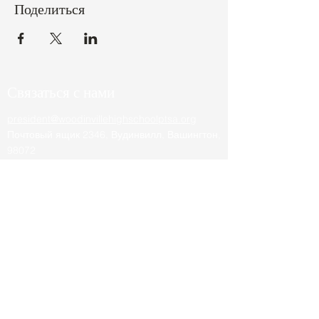
Поделиться
Связаться с нами
president@woodinvillehighschoolptsa.org
Почтовый ящик 2346, Вудинвилл, Вашингтон,
98072
Будьте в курсе событий в школе
мероприятия, активности,