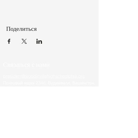
Поделиться
Связаться с нами
president@woodinvillehighschoolptsa.org
Почтовый ящик 2346, Вудинвилл, Вашингтон,
98072