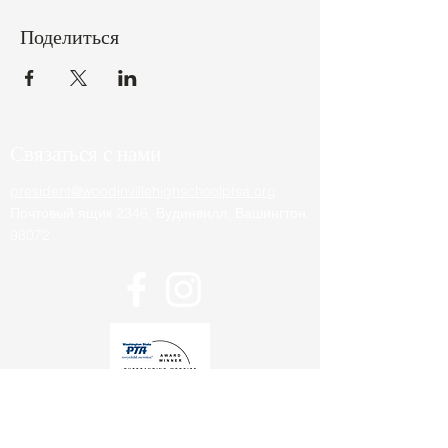
Поделиться
Связаться с нами
president@woodinvillehighschoolptsa.org
Почтовый ящик 2346, Вудинвилл, Вашингтон,
98072
Будьте в курсе событий в школе