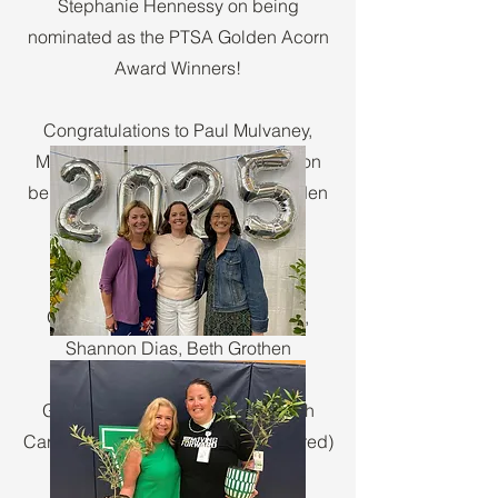
Stephanie Hennessy on being
nominated as the PTSA Golden Acorn
Award Winners!
Congratulations to Paul Mulvaney,
Michael Antley and Adam O'Hair on
being nominated as the PTSA Golden
Apple Award Winners!
2025
Golden Acorn: Candace Wenzel,
Shannon Dias, Beth Grothen
Golden Apple: Darcy Vitulli, Sarah
Carlson, Michelle Gruber (not pictured)