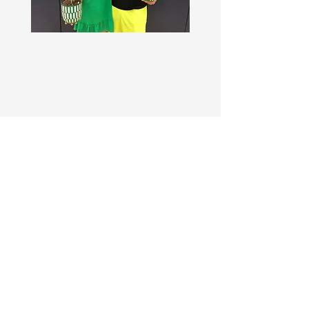
2024
Golden Acorn: Terri Kashi
Golden Apple: Scott Millhollen, Matt
Fry, Olivia Doerr