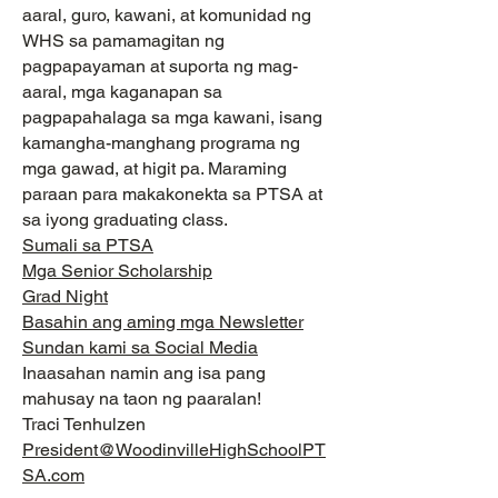
aaral, guro, kawani, at komunidad ng
WHS sa pamamagitan ng
pagpapayaman at suporta ng mag-
aaral, mga kaganapan sa
pagpapahalaga sa mga kawani, isang
kamangha-manghang programa ng
mga gawad, at higit pa. Maraming
paraan para makakonekta sa PTSA at
sa iyong graduating class.
Sumali sa PTSA
Mga Senior Scholarship
Grad Night
Basahin ang aming mga Newsletter
Sundan kami sa Social Media
Inaasahan namin ang isa pang
mahusay na taon ng paaralan!
Traci Tenhulzen
President@WoodinvilleHighSchoolPT
SA.com