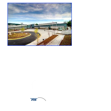
Makipag-ugnayan sa Amin
president@woodinvillehighschoolptsa.org
PO Box 2346 Woodinville, WA 98072