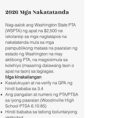
2026 Mga Nakatatanda
Nag-aalok ang Washington State PTA
(WSPTA) ng apat na $2,500 na
iskolarsip sa mga nagtatapos na
nakatatanda mula sa mga
pampublikong mataas na paaralan ng
estado ng Washington na may
aktibong PTA, na magsisimula sa
kolehiyo (maaaring dalawang taon o
apat na taon) sa taglagas.
Mga kinakailangan
Kasalukuyan at na-verify na GPA ng
hindi bababa sa 3.4
Ang pangalan at numero ng PTA/PTSA
sa iyong paaralan (Woodinville High
School PTSA 6.10.85)
Hindi bababa sa tatlong boluntaryong
aktibidad